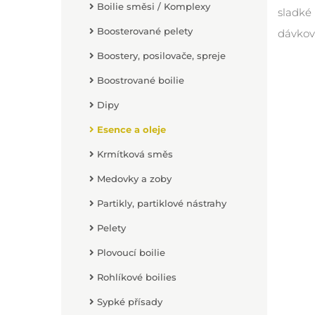
Boilie směsi / Komplexy
sladké 
Boosterované pelety
dávková
Boostery, posilovače, spreje
Boostrované boilie
Dipy
Esence a oleje
Krmítková směs
Medovky a zoby
Partikly, partiklové nástrahy
Pelety
Plovoucí boilie
Rohlíkové boilies
Sypké přísady