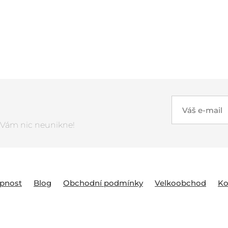
Váš e-mail
ž Vám nic neunikne!
upnost
Blog
Obchodní podmínky
Velkoobchod
Ko