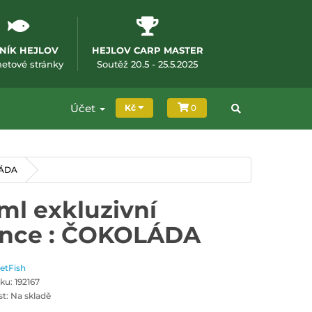
NÍK HEJLOV
HEJLOV CARP MASTER
m okně)
(otevře se v novém okně)
(otevře se v novém okně
netové stránky
Soutěž 20.5 - 25.5.2025
Účet
Kč
0
LÁDA
ml exkluzivní
nce : ČOKOLÁDA
JetFish
ku: 192167
t: Na skladě