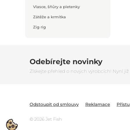
Vlasce, šňůry a pletenky
Zátěže a krmítka
Zig rig
Odebírejte novinky
Získejte přehled o nových výrobcích! Nyní ji
Odstoupit od smlouvy
Reklamace
Příst
© 2026 Jet Fish