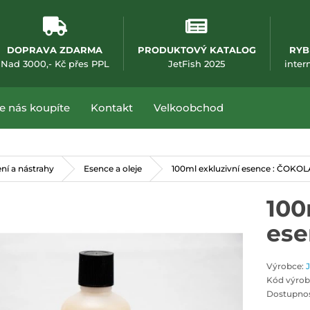
DOPRAVA ZDARMA
PRODUKTOVÝ KATALOG
RYB
(otevře se v nové
Nad 3000,- Kč přes PPL
JetFish 2025
inter
e nás koupíte
Kontakt
Velkoobchod
í a nástrahy
Esence a oleje
100ml exkluzivní esence : ČOKO
100
ese
Výrobce:
Kód výrob
Dostupnos