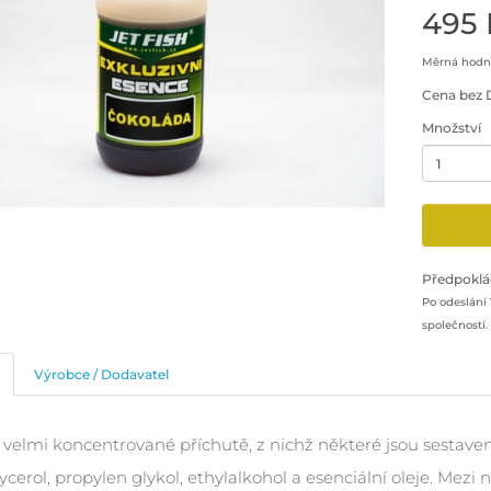
495 
Měrná hodno
Cena bez 
Množství
Minimální 
Přidat pr
Předpoklá
Po odeslání
společností.
Výrobce / Dodavatel
 velmi koncentrované příchutě, z nichž některé jsou sestave
ycerol, propylen glykol, ethylalkohol a esenciální oleje. Mezi 