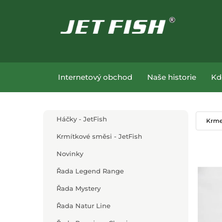
Přejít na hlavní obsah
Přejít na menu
Internetový obchod
Naše historie
Kd
Přejít na hlavní obsah
Háčky - JetFish
Krmen
Krmítkové směsi - JetFish
Novinky
Řada Legend Range
Řada Mystery
Řada Natur Line