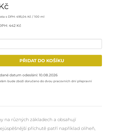
Kč
ta s DPH: 495,04 Kč / 100 ml
DPH: 442 Kč
množství: 1
PŘIDAT DO KOŠÍKU
odukt do nákupního košíku
dané datum odeslání: 10.08.2026
 Vám bude zboží doručeno do dvou pracovních dní přepravní
ny na různých základech a obsahují
nejúspěšnější příchutě patří například oliheň,