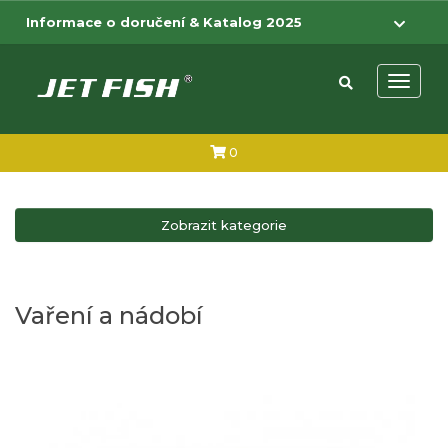
Přejít na hlavní obsah
Přejít na menu
Informace o doručení & Katalog 2025
Otevřít 
0
Zobrazit kategorie
Vaření a nádobí