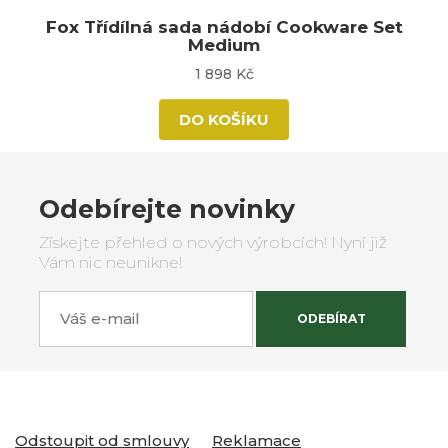
Fox Třídílná sada nádobí Cookware Set
Medium
1 898 Kč
DO KOŠÍKU
Odebírejte novinky
Získejte přehled o nových výrobcích! Nyní již
Vám nic neunikne!
Váš e-mail
ODEBÍRAT
Odstoupit od smlouvy
Reklamace