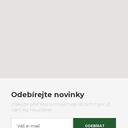
Odebírejte novinky
Získejte přehled o nových výrobcích! Nyní již
Vám nic neunikne!
Váš e-mail
ODEBÍRAT