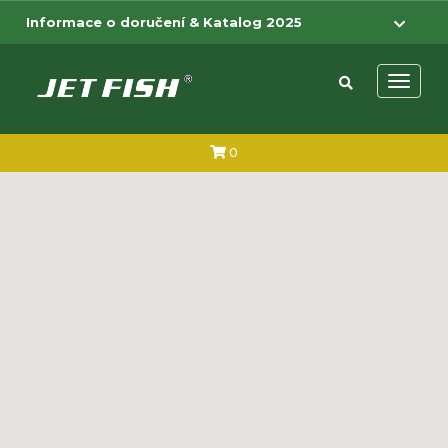
Přejít na hlavní obsah
Přejít na menu
Informace o doručení & Katalog 2025
Otevřít 
0