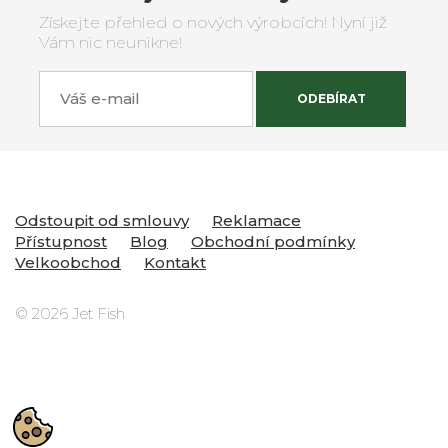
Získejte přehled o nových výrobcích! Nyní již
Vám nic neunikne!
Váš e-mail
ODEBÍRAT
Odstoupit od smlouvy
Reklamace
Přístupnost
Blog
Obchodní podmínky
Velkoobchod
Kontakt
© 2026 Jet Fish