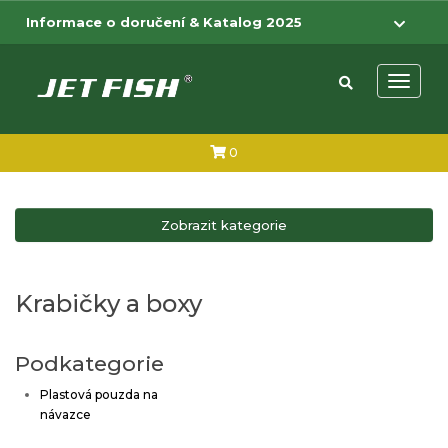
Přejít na hlavní obsah
Přejít na menu
Informace o doručení & Katalog 2025
Otevřít 
0
Zobrazit kategorie
Krabičky a boxy
Podkategorie
Plastová pouzda na
návazce