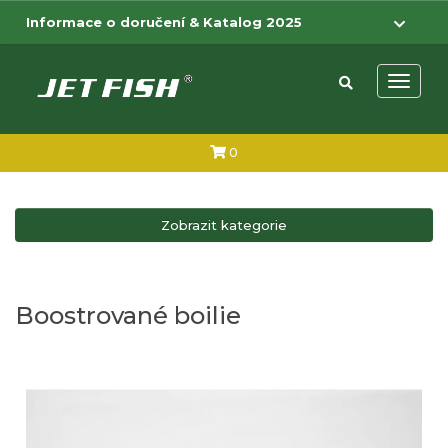
Přejít na hlavní obsah
Přejít na menu
Informace o doručení & Katalog 2025
Otevřít 
0
Zobrazit kategorie
Boostrované boilie