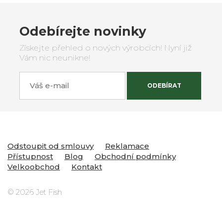
Odebírejte novinky
Získejte přehled o nových výrobcích! Nyní již
Vám nic neunikne!
Váš e-mail
ODEBÍRAT
Odstoupit od smlouvy
Reklamace
Přístupnost
Blog
Obchodní podmínky
Velkoobchod
Kontakt
© 2026 Jet Fish