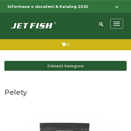
Přejít na hlavní obsah
Přejít na menu
Informace o doručení & Katalog 2025
Otevřít 
0
Zobrazit kategorie
Pelety