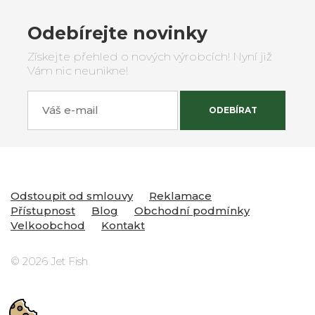
Odebírejte novinky
Získejte přehled o nových výrobcích! Nyní již
Vám nic neunikne!
Váš e-mail
ODEBÍRAT
Odstoupit od smlouvy
Reklamace
Přístupnost
Blog
Obchodní podmínky
Velkoobchod
Kontakt
© 2026 Jet Fish