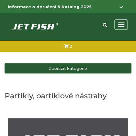
Přejít na hlavní obsah
Přejít na menu
Informace o doručení & Katalog 2025
Otevřít 
0
Zobrazit kategorie
Partikly, partiklové nástrahy