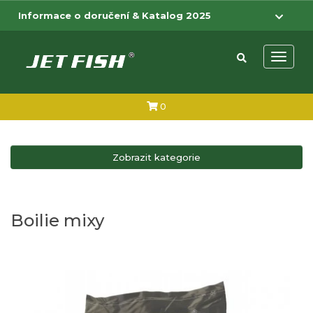
Přejít na hlavní obsah
Přejít na menu
Informace o doručení & Katalog 2025
Otevřít 
0
Zobrazit kategorie
Boilie mixy