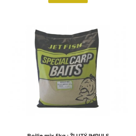
Boilie mix 5kg : ŽLUTÝ IMPULS