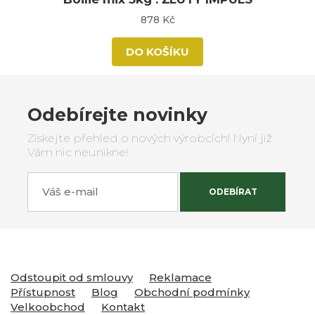
878 Kč
DO KOŠÍKU
Odebírejte novinky
Získejte přehled o nových výrobcích! Nyní již
Vám nic neunikne!
Váš e-mail
ODEBÍRAT
Odstoupit od smlouvy
Reklamace
Přístupnost
Blog
Obchodní podmínky
Velkoobchod
Kontakt