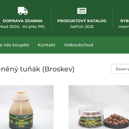
DOPRAVA ZDARMA
PRODUKTOVÝ KATALOG
RYB
(otevře se v nové
Nad 3000,- Kč přes PPL
JetFish 2025
inter
e nás koupíte
Kontakt
Velkoobchod
Řazení pr
něný tuňák (Broskev)