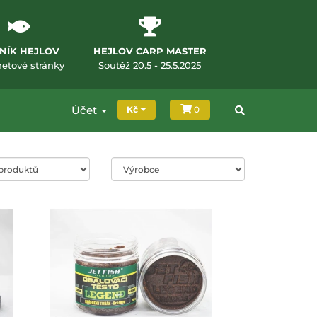
NÍK HEJLOV
HEJLOV CARP MASTER
m okně)
(otevře se v novém okně)
(otevře se v novém okně
netové stránky
Soutěž 20.5 - 25.5.2025
Účet
Kč
0
oduktů
Filtrování podle značky