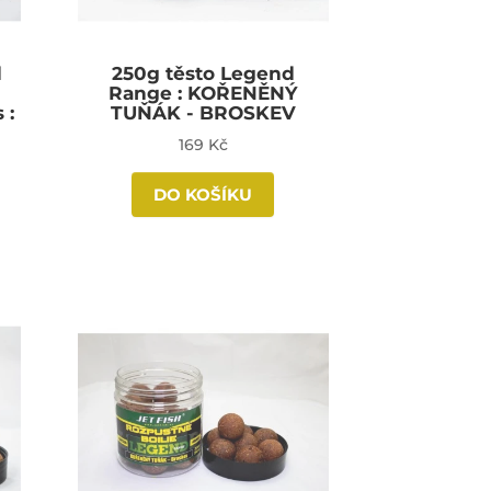
d
250g těsto Legend
Range : KOŘENĚNÝ
 :
TUŇÁK - BROSKEV
169 Kč
DO KOŠÍKU