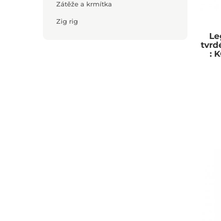
Zátěže a krmítka
Zig rig
Le
tvrd
: 