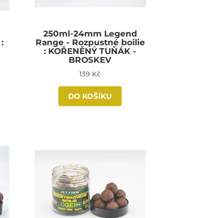
d
250ml-24mm Legend
:
Range - Rozpustné boilie
: KOŘENĚNÝ TUŇÁK -
BROSKEV
139 Kč
DO KOŠÍKU