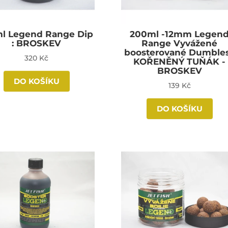
ml Legend Range Dip
200ml -12mm Legen
: BROSKEV
Range Vyvážené
boosterované Dumbles
320 Kč
KOŘENĚNÝ TUŇÁK -
BROSKEV
DO KOŠÍKU
139 Kč
DO KOŠÍKU