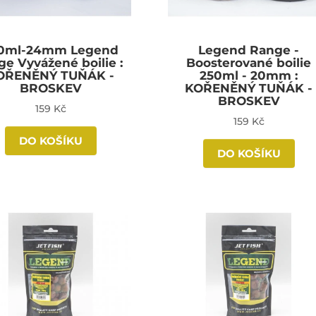
0ml-24mm Legend
Legend Range -
ge Vyvážené boilie :
Boosterované boilie
OŘENĚNÝ TUŇÁK -
250ml - 20mm :
BROSKEV
KOŘENĚNÝ TUŇÁK -
BROSKEV
159 Kč
159 Kč
DO KOŠÍKU
DO KOŠÍKU