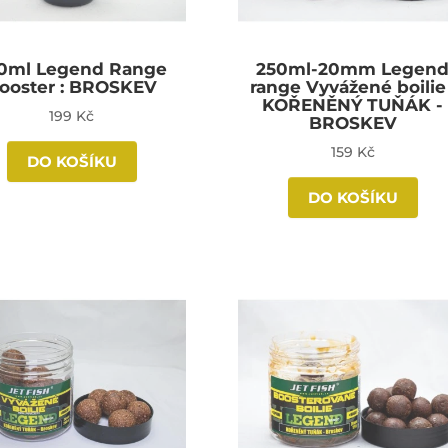
0ml Legend Range
250ml-20mm Legen
ooster : BROSKEV
range Vyvážené boilie 
KOŘENĚNÝ TUŇÁK -
199 Kč
BROSKEV
159 Kč
DO KOŠÍKU
DO KOŠÍKU