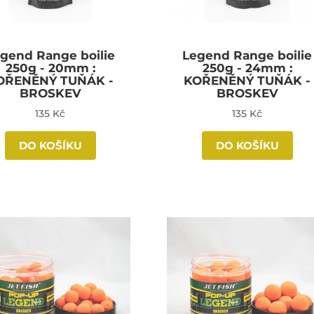
gend Range boilie
Legend Range boilie
250g - 20mm :
250g - 24mm :
OŘENĚNÝ TUŇÁK -
KOŘENĚNÝ TUŇÁK -
BROSKEV
BROSKEV
135 Kč
135 Kč
DO KOŠÍKU
DO KOŠÍKU