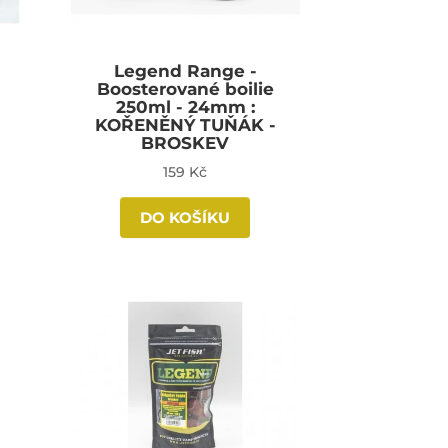
Legend Range -
Boosterované boilie
250ml - 24mm :
KOŘENĚNÝ TUŇÁK -
BROSKEV
159 Kč
DO KOŠÍKU