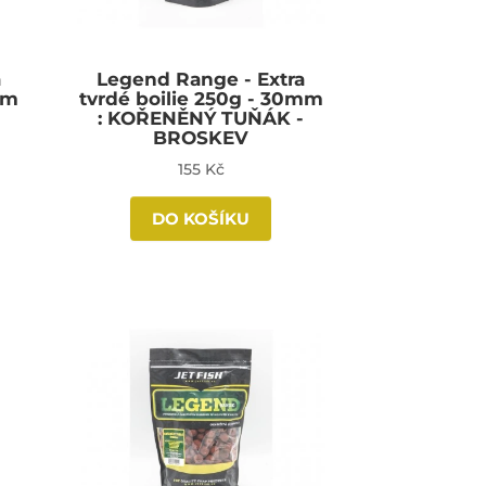
a
Legend Range - Extra
mm
tvrdé boilie 250g - 30mm
: KOŘENĚNÝ TUŇÁK -
BROSKEV
155 Kč
DO KOŠÍKU