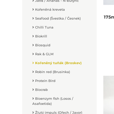
Játra / Ananas - N-butyric
Kořeněná kreveta
175
Seafood (Švestka / Česnek)
Chilli Tuna
Biokrill
Biosquid
Rak & GLM
Kořeněný tuňák (Broskev)
Robin red (Brusinka)
Protein Bird
Biocrab
Bioenzym fish (Losos /
Asafoetida)
Žlutý impuls (Ořech / Javor)