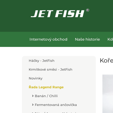
Přejít na hlavní obsah
Přejít na menu
Internetový obchod
Naše historie
Kd
Koře
Háčky - JetFish
Krmítkové směsi - JetFish
Novinky
Řada Legend Range
Banán / Chilli
Fermentovaná ančovička