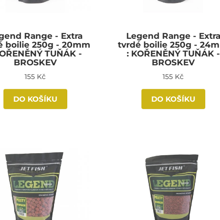
gend Range - Extra
Legend Range - Extr
é boilie 250g - 20mm
tvrdé boilie 250g - 24
KOŘENĚNÝ TUŇÁK -
: KOŘENĚNÝ TUŇÁK -
BROSKEV
BROSKEV
155 Kč
155 Kč
DO KOŠÍKU
DO KOŠÍKU