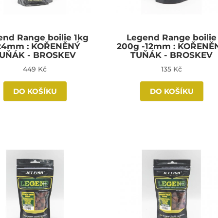
end Range boilie 1kg
Legend Range boilie
 24mm : KOŘENĚNÝ
200g -12mm : KOŘENĚ
UŇÁK - BROSKEV
TUŇÁK - BROSKEV
449 Kč
135 Kč
DO KOŠÍKU
DO KOŠÍKU