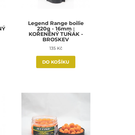
Legend Range boilie
NÝ
220g - 16mm :
KOŘENĚNÝ TUŇÁK -
BROSKEV
135 Kč
DO KOŠÍKU