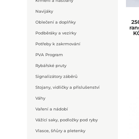
Krmení a nástrahy
Navijáky
25
Oblečení a doplňky
ran
K
Podběráky a vezírky
Potřeby k zakrmování
PVA Program
Rybářské pruty
Signalizátory záběrů
Stojany, vidličky a příslušenství
Váhy
Vaření a nádobí
Vážící saky, podložky pod ryby
Vlasce, šňůry a pletenky