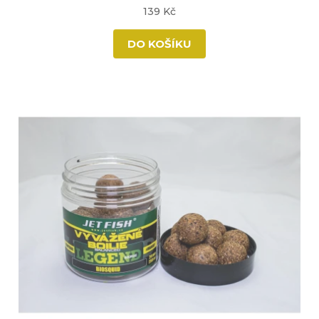
139 Kč
DO KOŠÍKU