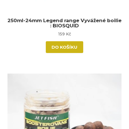
250ml-24mm Legend range Vyvážené boilie
: BIOSQUID
159 Kč
DO KOŠÍKU