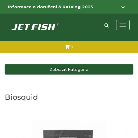
Přejít na hlavní obsah
Přejít na menu
Informace o doručení & Katalog 2025
Otevřít 
0
Zobrazit kategorie
Biosquid