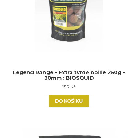
Legend Range - Extra tvrdé boilie 250g -
30mm : BIOSQUID
155 Kč
DO KOŠÍKU