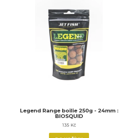
Legend Range boilie 250g - 24mm :
BIOSQUID
135 Kč