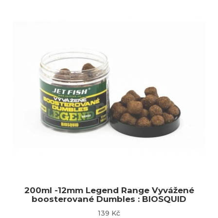
200ml -12mm Legend Range Vyvážené
boosterované Dumbles : BIOSQUID
139 Kč