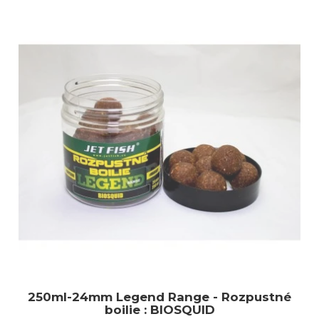
250ml-24mm Legend Range - Rozpustné
boilie : BIOSQUID