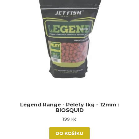
Legend Range - Pelety 1kg - 12mm :
BIOSQUID
199 Kč
DO KOŠÍKU