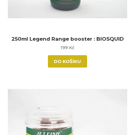
250ml Legend Range booster : BIOSQUID
199 Kč
DO KOŠÍKU