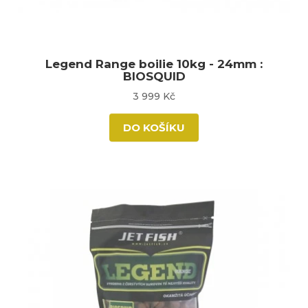
Legend Range boilie 10kg - 24mm :
BIOSQUID
3 999 Kč
DO KOŠÍKU