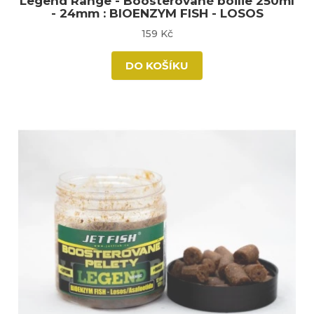
Legend Range - Boosterované boilie 250ml
- 24mm : BIOENZYM FISH - LOSOS
159 Kč
DO KOŠÍKU