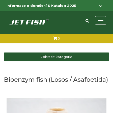
Přejít na hlavní obsah
Přejít na menu
Informace o doručení & Katalog 2025
Otevřít 
0
Zobrazit kategorie
Bioenzym fish (Losos / Asafoetida)