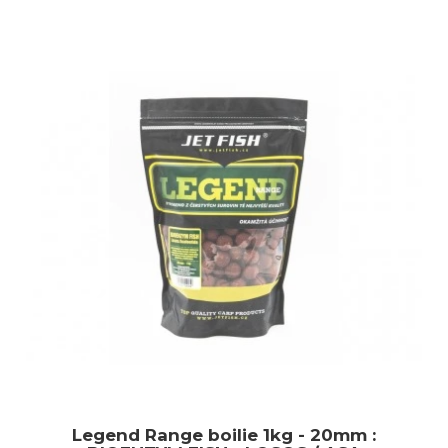
Legend Range boilie 1kg - 20mm :