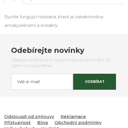
Rychle fungující nástraha, která je zatraktivněna
amokyselinami a extrakty.
Odebírejte novinky
Získejte přehled o nových výrobcích! Nyní již
Vám nic neunikne!
Váš e-mail
ODEBÍRAT
Odstoupit od smlouvy
Reklamace
Přístupnost
Blog
Obchodní podmínky