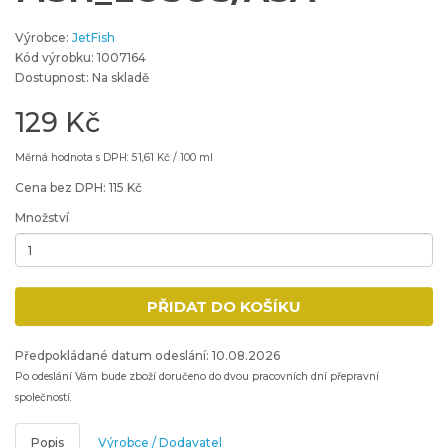
Výrobce:
JetFish
Kód výrobku: 1007164
Dostupnost: Na skladě
129 Kč
Měrná hodnota s DPH: 51,61 Kč / 100 ml
Cena bez DPH: 115 Kč
Množství
Minimální množství: 1
PŘIDAT DO KOŠÍKU
Přidat produkt do nákupního košíku
Předpokládané datum odeslání: 10.08.2026
Po odeslání Vám bude zboží doručeno do dvou pracovních dní přepravní
společností.
Popis
Výrobce / Dodavatel