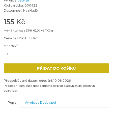
Výrobce:
JetFish
Kód výrobku: 000422
Dostupnost: Na skladě
155 Kč
Měrná hodnota s DPH: 62,00 Kč / 100 g
Cena bez DPH: 138 Kč
Množství
Minimální množství: 1
PŘIDAT DO KOŠÍKU
Přidat produkt do nákupního košíku
Předpokládané datum odeslání: 10.08.2026
Po odeslání Vám bude zboží doručeno do dvou pracovních dní přepravní
společností.
Popis
Výrobce / Dodavatel