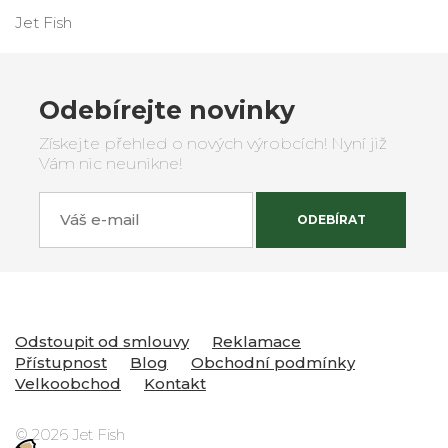
Jet Fish
Odebírejte novinky
Získejte přehled o nových výrobcích! Nyní již
Vám nic neunikne!
Váš e-mail
ODEBÍRAT
Odstoupit od smlouvy
Reklamace
Přístupnost
Blog
Obchodní podmínky
Velkoobchod
Kontakt
© 2026 Jet Fish