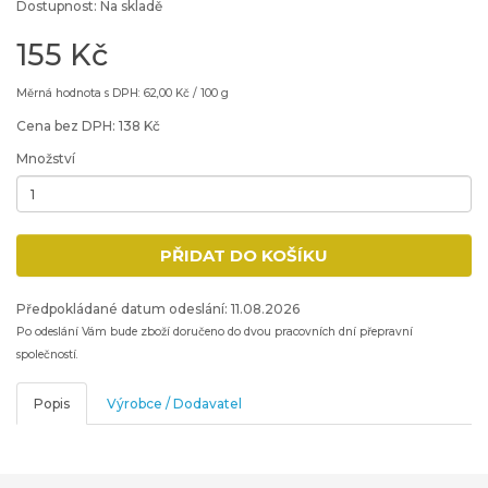
Dostupnost: Na skladě
155 Kč
Měrná hodnota s DPH: 62,00 Kč / 100 g
Cena bez DPH: 138 Kč
Množství
Minimální množství: 1
PŘIDAT DO KOŠÍKU
Přidat produkt do nákupního košíku
Předpokládané datum odeslání: 11.08.2026
Po odeslání Vám bude zboží doručeno do dvou pracovních dní přepravní
společností.
Popis
Výrobce / Dodavatel