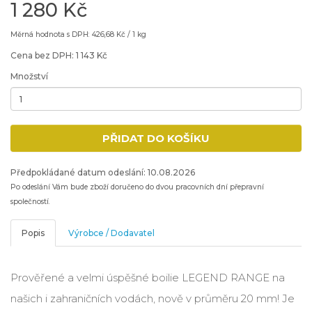
1 280 Kč
Měrná hodnota s DPH: 426,68 Kč / 1 kg
Cena bez DPH: 1 143 Kč
Množství
Minimální množství: 1
PŘIDAT DO KOŠÍKU
Přidat produkt do nákupního košíku
Předpokládané datum odeslání: 10.08.2026
Po odeslání Vám bude zboží doručeno do dvou pracovních dní přepravní
společností.
Popis
Výrobce / Dodavatel
Prověřené a velmi úspěšné boilie LEGEND RANGE na
našich i zahraničních vodách, nově v průměru 20 mm! Je