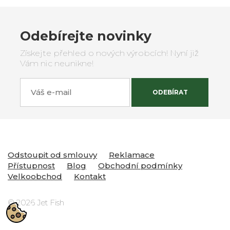
Odebírejte novinky
Získejte přehled o nových výrobcích! Nyní již
Vám nic neunikne!
Váš e-mail
ODEBÍRAT
Odstoupit od smlouvy
Reklamace
Přístupnost
Blog
Obchodní podmínky
Velkoobchod
Kontakt
© 2026 Jet Fish