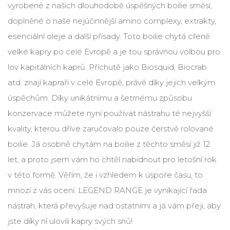
vyrobené z našich dlouhodobě úspěšných boilie směsí,
doplněné o naše nejúčinnější amino complexy, extrakty,
esenciální oleje a další přísady. Toto boilie chytá cíleně
velké kapry po celé Evropě a je tou správnou volbou pro
lov kapitálních kaprů. Příchutě jako Biosquid, Biocrab
atd. znají kapraři v celé Evropě, právě díky jejich velkým
úspěchům. Díky unikátnímu a šetrnému způsobu
konzervace můžete nyní používat nástrahu té nejvyšší
kvality, kterou dříve zaručovalo pouze čerstvě rolované
boilie. Já osobně chytám na boilie z těchto směsí již 12
let, a proto jsem vám ho chtěl nabídnout pro letošní rok
v této formě. Věřím, že i vzhledem k úspoře času, to
mnozí z vás ocení. LEGEND RANGE je vynikající řada
nástrah, která převyšuje nad ostatními a já vám přeji, aby
jste díky ní ulovili kapry svých snů!