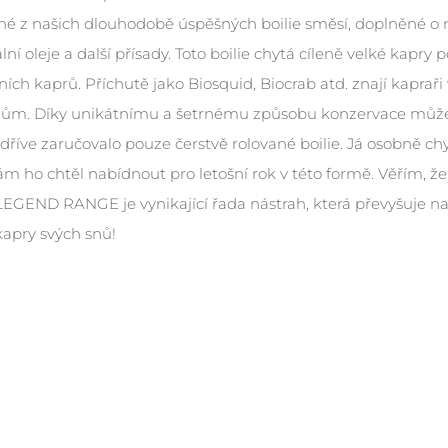
né z našich dlouhodobě úspěšných boilie směsí, doplněné o n
lní oleje a další přísady. Toto boilie chytá cíleně velké kapry
ních kaprů. Příchutě jako Biosquid, Biocrab atd. znají kapraři
ům. Díky unikátnímu a šetrnému způsobu konzervace můžete n
dříve zaručovalo pouze čerstvě rolované boilie. Já osobně chyt
m ho chtěl nabídnout pro letošní rok v této formě. Věřím, že
LEGEND RANGE je vynikající řada nástrah, která převyšuje nad 
 kapry svých snů!