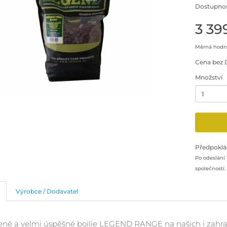
Dostupnos
3 39
Měrná hodno
Cena bez 
Množství
Minimální 
Přidat pr
Předpoklá
Po odeslání
společností.
Výrobce / Dodavatel
ené a velmi úspěšné boilie LEGEND RANGE na našich i zahr