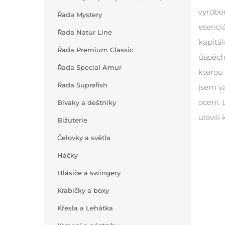
vyrobe
Řada Mystery
esenciá
Řada Natur Line
kapitál
Řada Premium Classic
úspěch
Řada Special Amur
kterou 
Řada Suprafish
jsem vá
ocení. 
Bivaky a deštníky
ulovili
Bižuterie
Čelovky a světla
Háčky
Hlásiče a swingery
Krabičky a boxy
Křesla a Lehátka