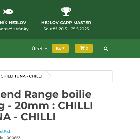
NÍK HEJLOV
HEJLOV CARP MASTER
m okně)
(otevře se v novém okně)
(otevře se v novém okně
netové stránky
Soutěž 20.5 - 25.5.2025
Účet
Kč
0
 CHILLI TUNA - CHILLI
end Range boilie
g - 20mm : CHILLI
A - CHILLI
JetFish
ku: 000653