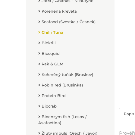
Játra / Ananas - N-butyric
Kořeněná kreveta
Seafood (Švestka / Česnek)
Chilli Tuna
Biokrill
Biosquid
Rak & GLM
Kořeněný tuňák (Broskev)
Robin red (Brusinka)
Protein Bird
Biocrab
Popis
Bioenzym fish (Losos /
Asafoetida)
Prověř
Žlutý impuls (Ořech / Javor)