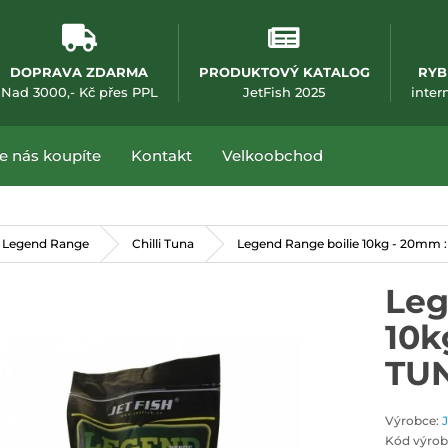
DOPRAVA ZDARMA
PRODUKTOVÝ KATALOG
RYB
(otevře se v nové
Nad 3000,- Kč přes PPL
JetFish 2025
inter
e nás koupíte
Kontakt
Velkoobchod
 Legend Range
Chilli Tuna
Legend Range boilie 10kg - 20mm :
Leg
10k
TUN
Výrobce:
Kód výrob