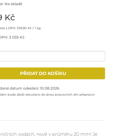
t: Na skladě
9 Kč
ta s DPH: 339,90 Kč / 1 kg
DPH: 3 035 Kč
množství: 1
PŘIDAT DO KOŠÍKU
odukt do nákupního košíku
dané datum odeslání: 10.08.2026
 Vám bude zboží doručeno do dvou pracovních dní přepravní
aničních vodách, nově v průměru 20 mm! Je