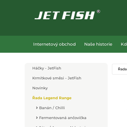
Přejít na hlavní obsah
Přejít na menu
Internetový obchod
Naše historie
Kd
Přejít na hlavní obsah
Háčky - JetFish
Řada
Krmítkové směsi - JetFish
Novinky
Řada Legend Range
Banán / Chilli
Fermentovaná ančovička