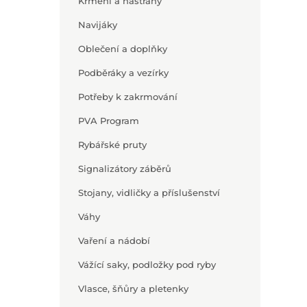
Krmení a nástrahy
Navijáky
Oblečení a doplňky
Podběráky a vezírky
Potřeby k zakrmování
PVA Program
Rybářské pruty
Signalizátory záběrů
Stojany, vidličky a příslušenství
Váhy
Vaření a nádobí
Vážící saky, podložky pod ryby
Vlasce, šňůry a pletenky