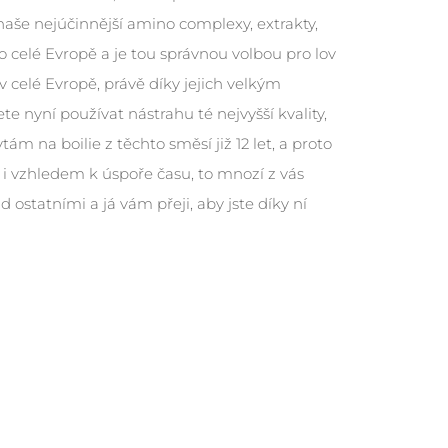
aše nejúčinnější amino complexy, extrakty,
 po celé Evropě a je tou správnou volbou pro lov
 v celé Evropě, právě díky jejich velkým
yní používat nástrahu té nejvyšší kvality,
ám na boilie z těchto směsí již 12 let, a proto
 i vzhledem k úspoře času, to mnozí z vás
ostatními a já vám přeji, aby jste díky ní