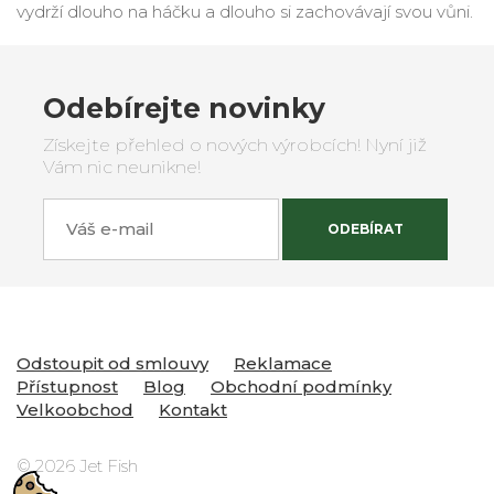
vydrží dlouho na háčku a dlouho si zachovávají svou vůni.
Odebírejte novinky
Získejte přehled o nových výrobcích! Nyní již
Vám nic neunikne!
Váš e-mail
ODEBÍRAT
Odstoupit od smlouvy
Reklamace
Přístupnost
Blog
Obchodní podmínky
Velkoobchod
Kontakt
© 2026 Jet Fish