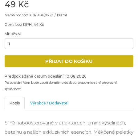
49 Kč
Měrná hodnota s DPH: 49,06 Kč / 100 ml
Cena bez DPH: 44 Kč
Množství
Minimální množství: 1
PŘIDAT DO KOŠÍKU
Přidat produkt do nákupního košíku
Předpokládané datum odeslání: 10.08.2026
Po odeslání Vám bude zboží doručeno do dvou pracovních dní přepravní
společností.
Popis
Výrobce / Dodavatel
Silně naboosterované v atraktorech: aminokyselinách,
betainu a našich exkluzivních esencích. Měkčené peletky