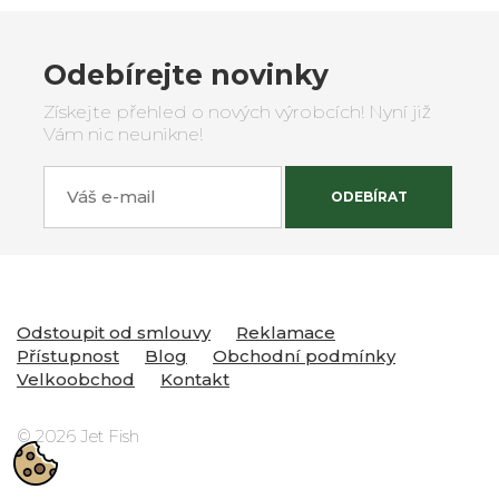
Odebírejte novinky
Získejte přehled o nových výrobcích! Nyní již
Vám nic neunikne!
Váš e-mail
ODEBÍRAT
Odstoupit od smlouvy
Reklamace
Přístupnost
Blog
Obchodní podmínky
Velkoobchod
Kontakt
© 2026 Jet Fish