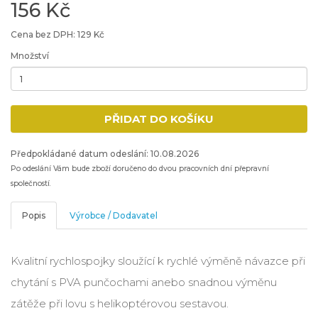
156 Kč
Cena bez DPH: 129 Kč
Množství
Minimální množství: 1
PŘIDAT DO KOŠÍKU
Přidat produkt do nákupního košíku
Předpokládané datum odeslání: 10.08.2026
Po odeslání Vám bude zboží doručeno do dvou pracovních dní přepravní
společností.
Popis
Výrobce / Dodavatel
Kvalitní rychlospojky sloužící k rychlé výměně návazce při
chytání s PVA punčochami anebo snadnou výměnu
zátěže při lovu s helikoptérovou sestavou.