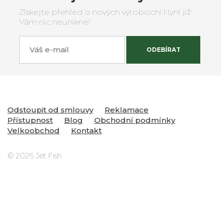
Získejte přehled o nových výrobcích! Nyní již
Vám nic neunikne!
Váš e-mail
ODEBÍRAT
Odstoupit od smlouvy
Reklamace
Přístupnost
Blog
Obchodní podmínky
Velkoobchod
Kontakt
© 2026 Jet Fish