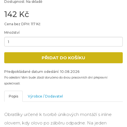
Dostupnost: Na skladě
142 Kč
Cena bez DPH: 117 Kč
Množství
Minimální množství: 1
PŘIDAT DO KOŠÍKU
Přidat produkt do nákupního košíku
Předpokládané datum odeslání: 10.08.2026
Po odeslání Vám bude zboží doručeno do dvou pracovních dní přepravní
společností.
Popis
Výrobce / Dodavatel
Obratlíky určené k tvorbě únikových montáží s inline
olovem, kdy olovo po záběru odpadne. Na jeden