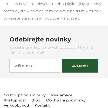
kroužek navážete olověnku, nebo jakýkoli jiný koncový
materiál, který povede mimo olovo a na druhý kroužek
přívažete standardním postupem návazec.
Odebírejte novinky
Získejte přehled o nových výrobcích! Nyní již
Vám nic neunikne!
Váš e-mail
ODEBÍRAT
Odstoupit od smlouvy
Reklamace
Přístupnost
Blog
Obchodní podmínky
Velkoobchod
Kontakt