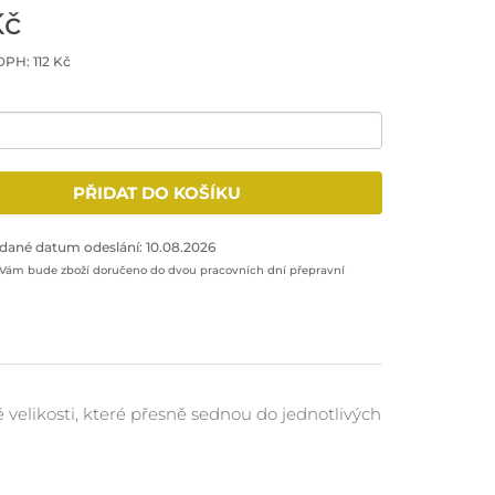
Kč
DPH: 112 Kč
množství: 1
PŘIDAT DO KOŠÍKU
odukt do nákupního košíku
dané datum odeslání: 10.08.2026
 Vám bude zboží doručeno do dvou pracovních dní přepravní
 velikosti, které přesně sednou do jednotlivých