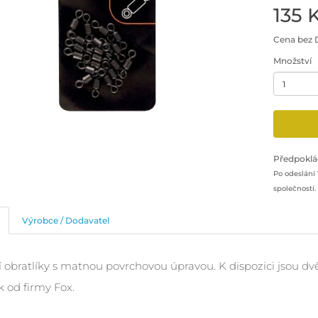
135 
Cena bez 
Množství
Minimální 
Přidat pr
Předpoklá
Po odeslání
společností.
Výrobce / Dodavatel
í obratlíky s matnou povrchovou úpravou. K dispozici jsou dvě
 od firmy Fox.