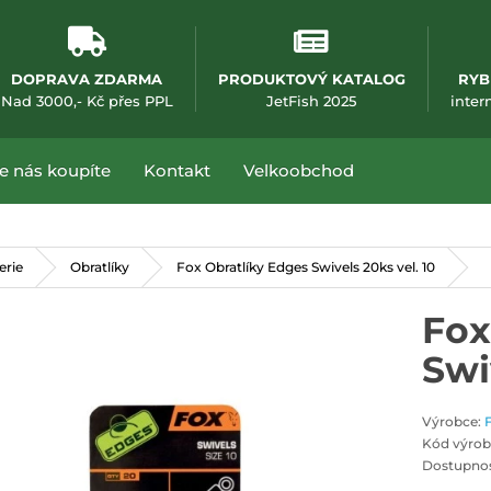
DOPRAVA ZDARMA
PRODUKTOVÝ KATALOG
RYB
(otevře se v nové
Nad 3000,- Kč přes PPL
JetFish 2025
inter
e nás koupíte
Kontakt
Velkoobchod
erie
Obratlíky
Fox Obratlíky Edges Swivels 20ks vel. 10
Fox
Swi
Výrobce:
Kód výrob
Dostupnos