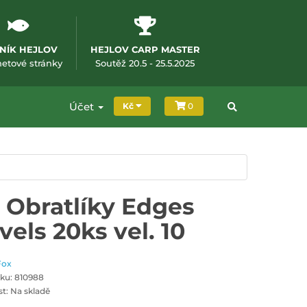
NÍK HEJLOV
HEJLOV CARP MASTER
m okně)
(otevře se v novém okně)
(otevře se v novém okně
netové stránky
Soutěž 20.5 - 25.5.2025
Účet
Kč
0
 Obratlíky Edges
vels 20ks vel. 10
Fox
ku: 810988
t: Na skladě