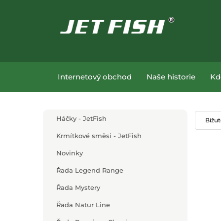
Přejít na hlavní obsah
Přejít na menu
Internetový obchod
Naše historie
Kd
Přejít na hlavní obsah
Háčky - JetFish
Bižut
Krmítkové směsi - JetFish
Novinky
Řada Legend Range
Řada Mystery
Řada Natur Line