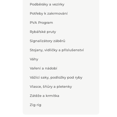
Podběráky a vezírky
Potřeby k zakrmování
PVA Program
Rybářské pruty
Signalizátory záběrů
Stojany, vidličky a příslušenství
Váhy
Vaření a nádobí
Vážící saky, podložky pod ryby
Vlasce, šňůry a pletenky
Zátěže a krmítka
Zig rig