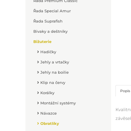
Řada Premium Classic
Řada Special Amur
Řada Suprafish
Bivaky a deštníky
Bižuterie
Hadičky
Jehly a vrtačky
Jehly na boilie
Klip na červy
Popis
Korálky
Montážní systémy
Kvalitn
Návazce
závěsek
Obratlíky