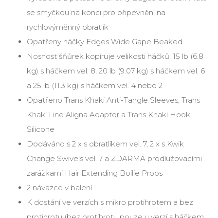
se smyčkou na konci pro připevnění na
rychlovýměnný obratlík
Opatřeny háčky Edges Wide Gape Beaked
Nosnost šňůrek kopíruje velikosti háčků: 15 lb (6.8
kg) s háčkem vel. 8, 20 lb (9.07 kg) s háčkem vel. 6
a 25 lb (11.3 kg) s háčkem vel. 4 nebo 2
Opatřeno Trans Khaki Anti-Tangle Sleeves, Trans
Khaki Line Aligna Adaptor a Trans Khaki Hook
Silicone
Dodáváno s 2 x s obratlíkem vel. 7, 2 x s Kwik
Change Swivels vel. 7 a ZDARMA prodlužovacími
zarážkami Hair Extending Boilie Props
2 návazce v balení
K dostání ve verzích s mikro protihrotem a bez
protihrotu (bez protihrotu pouze u verzí s háčkem