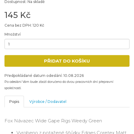
Dostupnost: Na skladě
145 Kč
Cena bez DPH: 120 Kč
Množství
Minimální množství: 1
PŘIDAT DO KOŠÍKU
Přidat produkt do nákupního košíku
Předpokládané datum odeslání: 10.08.2026
Po odeslání Vám bude zboží doručeno do dvou pracovních dní přepravní
společností.
Popis
Výrobce / Dodavatel
Fox Návazec Wide Gape Rigs Weedy Green
Vyrobeno z potažené šňůrky Edges Coretex Matt