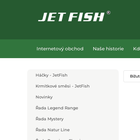
Přejít na hlavní obsah
Přejít na menu
Internetový obchod
Naše historie
Kd
Přejít na hlavní obsah
Háčky - JetFish
Bižut
Krmítkové směsi - JetFish
Novinky
Řada Legend Range
Řada Mystery
Řada Natur Line