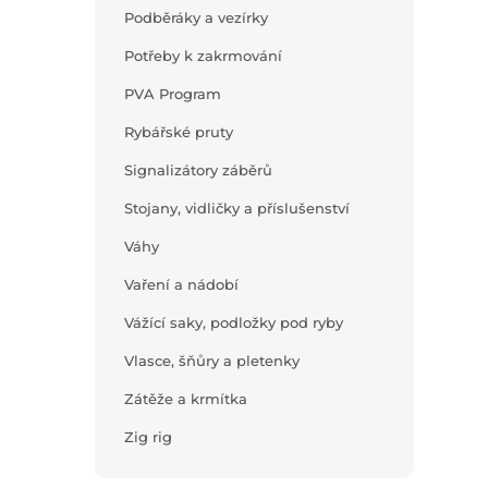
Podběráky a vezírky
Potřeby k zakrmování
PVA Program
Rybářské pruty
Signalizátory záběrů
Stojany, vidličky a příslušenství
Váhy
Vaření a nádobí
Vážící saky, podložky pod ryby
Vlasce, šňůry a pletenky
Zátěže a krmítka
Zig rig