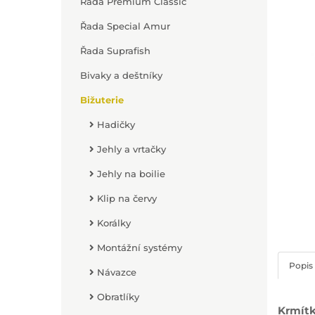
Řada Premium Classic
Řada Special Amur
Řada Suprafish
Bivaky a deštníky
Bižuterie
Hadičky
Jehly a vrtačky
Jehly na boilie
Klip na červy
Korálky
Montážní systémy
Popis
Návazce
Obratlíky
Krmítk