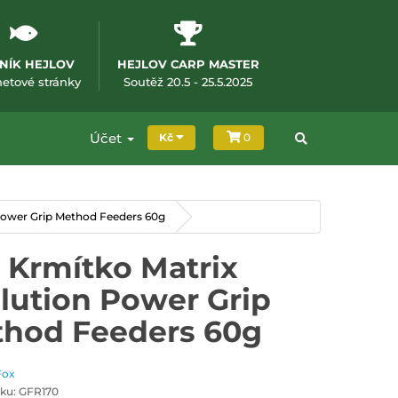
NÍK HEJLOV
HEJLOV CARP MASTER
m okně)
(otevře se v novém okně)
(otevře se v novém okně
netové stránky
Soutěž 20.5 - 25.5.2025
Účet
Kč
0
Power Grip Method Feeders 60g
 Krmítko Matrix
lution Power Grip
hod Feeders 60g
Fox
ku: GFR170