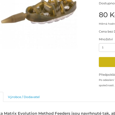
Dostupnos
80 K
Měrná hodno
Cena bez 
Množství
Minimální 
Přidat pr
Předpoklá
Po odeslání
společností.
Výrobce / Dodavatel
a Matrix Evolution Method Feeders jsou navrhnuté tak, a