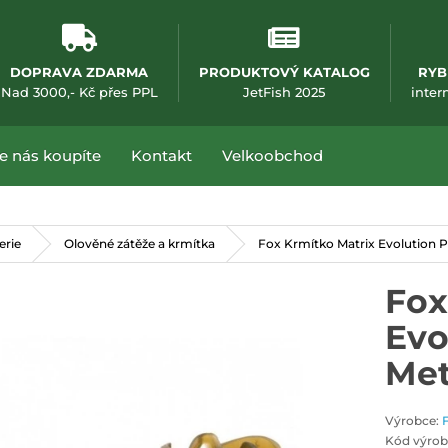
DOPRAVA ZDARMA
PRODUKTOVÝ KATALOG
RYB
(otevře se v nové
Nad 3000,- Kč přes PPL
JetFish 2025
inter
e nás koupíte
Kontakt
Velkoobchod
erie
Olověné zátěže a krmítka
Fox Krmítko Matrix Evolution 
Fox
Evo
Met
Výrobce:
Kód výrob