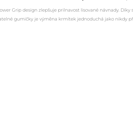
ower Grip design zlepšuje prilnavost lisované návnady. Díky
telné gumičky je výměna krmítek jednoduchá jako nikdy př