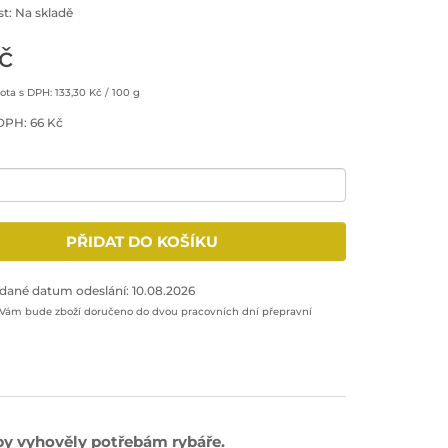
t: Na skladě
č
ta s DPH: 133,30 Kč / 100 g
DPH: 66 Kč
množství: 1
PŘIDAT DO KOŠÍKU
odukt do nákupního košíku
dané datum odeslání: 10.08.2026
 Vám bude zboží doručeno do dvou pracovních dní přepravní
by vyhověly potřebám rybáře.