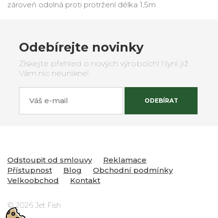
zároveń odolná proti protržení délka 1,5m
Odebírejte novinky
Získejte přehled o nových výrobcích! Nyní již
Vám nic neunikne!
Váš e-mail
ODEBÍRAT
Odstoupit od smlouvy
Reklamace
Přístupnost
Blog
Obchodní podmínky
Velkoobchod
Kontakt
© 2026 Jet Fish