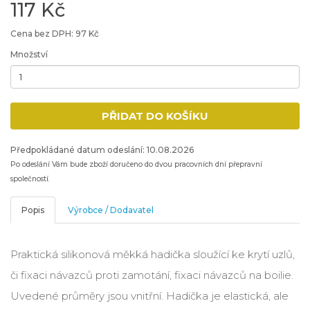
117 Kč
Cena bez DPH: 97 Kč
Množství
Minimální množství: 1
PŘIDAT DO KOŠÍKU
Přidat produkt do nákupního košíku
Předpokládané datum odeslání: 10.08.2026
Po odeslání Vám bude zboží doručeno do dvou pracovních dní přepravní
společností.
Popis
Výrobce / Dodavatel
Praktická silikonová měkká hadička sloužící ke krytí uzlů,
či fixaci návazců proti zamotání, fixaci návazců na boilie.
Uvedené průměry jsou vnitřní. Hadička je elastická, ale