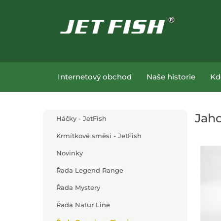
Přejít na hlavní obsah
Přejít na menu
Internetový obchod
Naše historie
Kd
Jaho
Háčky - JetFish
Krmítkové směsi - JetFish
Novinky
Řada Legend Range
Řada Mystery
Řada Natur Line