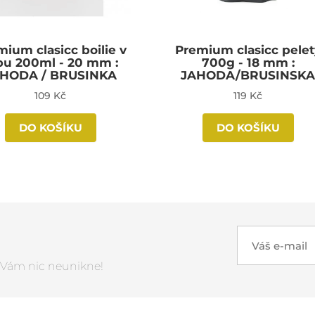
ium clasicc boilie v
Premium clasicc pelet
pu 200ml - 20 mm :
700g - 18 mm :
HODA / BRUSINKA
JAHODA/BRUSINSK
109 Kč
119 Kč
DO KOŠÍKU
DO KOŠÍKU
Váš e-mail
ž Vám nic neunikne!