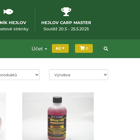
NÍK HEJLOV
HEJLOV CARP MASTER
m okně)
(otevře se v novém okně)
(otevře se v novém okně
netové stránky
Soutěž 20.5 - 25.5.2025
Účet
Kč
0
oduktů
Filtrování podle značky