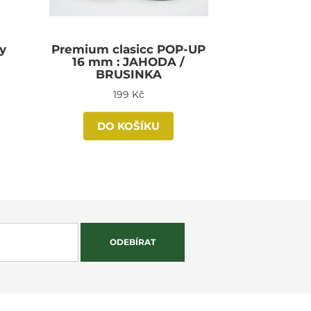
y
Premium clasicc POP-UP
16 mm : JAHODA /
A
BRUSINKA
199 Kč
DO KOŠÍKU
ODEBÍRAT