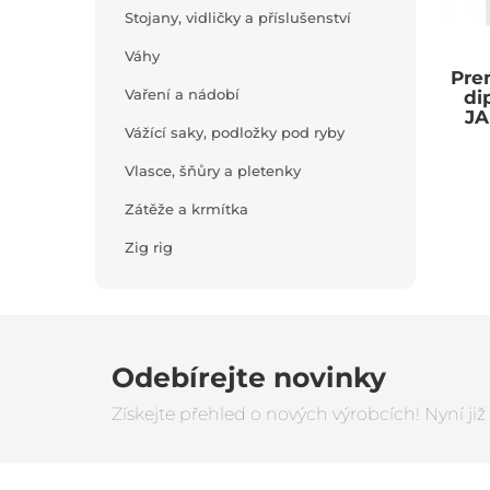
Stojany, vidličky a příslušenství
Váhy
Prem
Vaření a nádobí
di
JA
Vážící saky, podložky pod ryby
Vlasce, šňůry a pletenky
Zátěže a krmítka
Zig rig
Odebírejte novinky
Získejte přehled o nových výrobcích! Nyní ji