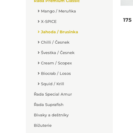
Řada Premium Classic
Mango / Meruňka
175
X-SPICE
Jahoda / Brusinka
Chilli / Česnek
Švestka / Česnek
Cream / Scopex
Biocrab / Losos
Squid / Krill
Řada Special Amur
Řada Suprafish
Bivaky a deštníky
Bižuterie