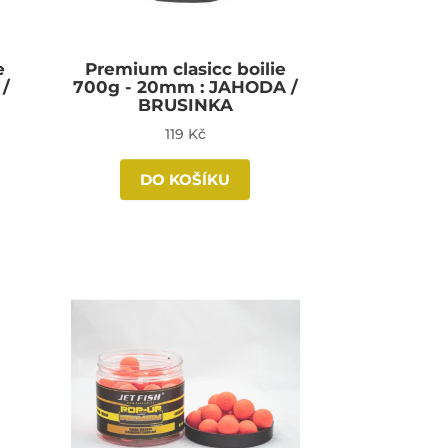
e
Premium clasicc boilie
 /
700g - 20mm : JAHODA /
BRUSINKA
119 Kč
DO KOŠÍKU