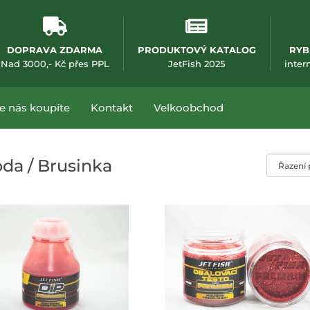
DOPRAVA ZDARMA
PRODUKTOVÝ KATALOG
RYB
(otevře se v nové
Nad 3000,- Kč přes PPL
JetFish 2025
inter
e nás koupíte
Kontakt
Velkoobchod
Řazení pr
da / Brusinka