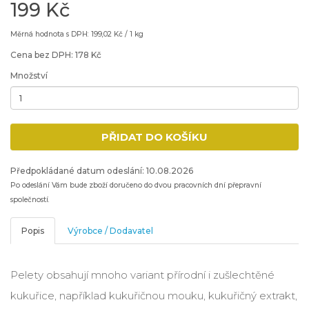
199 Kč
Měrná hodnota s DPH: 199,02 Kč / 1 kg
Cena bez DPH: 178 Kč
Množství
Minimální množství: 1
PŘIDAT DO KOŠÍKU
Přidat produkt do nákupního košíku
Předpokládané datum odeslání: 10.08.2026
Po odeslání Vám bude zboží doručeno do dvou pracovních dní přepravní
společností.
Popis
Výrobce / Dodavatel
Pelety obsahují mnoho variant přírodní i zušlechtěné
kukuřice, například kukuřičnou mouku, kukuřičný extrakt,