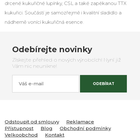
drcené kukuřičné lupínky, CSL a také zapékanou TTX
kukuřici. Součástí je samozřejmě i kvalitní sladidlo a
nádherně vonící kukuřičná esence.
Odebírejte novinky
Získejte přehled o nových výrobcích! Nyní již
Vám nic neunikne!
Váš e-mail
ODEBÍRAT
Odstoupit od smlouvy
Reklamace
Přístupnost
Blog
Obchodní podmínky
Velkoobchod
Kontakt