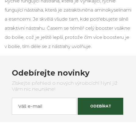
Rychle fungující nástraha, která je Vynikajicí, rychle
fungující nástraha, která je zatraktivněna aminokyselinami
a esencemi. Je skvělá všude tam, kde potřebujete silně
atraktivní nástrahu. Časem se téměř celý booster vsákne
do boilie, což je ještě lepší, protože čím více boosteru je
v boilie, tím déle se z nástrahy uvolňuje.
Odebírejte novinky
Získejte přehled o nových výrobcích! Nyní již
Vám nic neunikne!
Váš e-mail
ODEBÍRAT