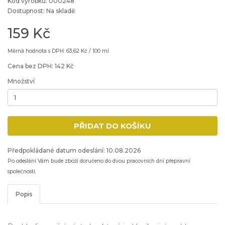
Kód výrobku: 000248
Dostupnost: Na skladě
159 Kč
Měrná hodnota s DPH: 63,62 Kč / 100 ml
Cena bez DPH: 142 Kč
Množství
Minimální množství: 1
PŘIDAT DO KOŠÍKU
Přidat produkt do nákupního košíku
Předpokládané datum odeslání: 10.08.2026
Po odeslání Vám bude zboží doručeno do dvou pracovních dní přepravní
společností.
Popis