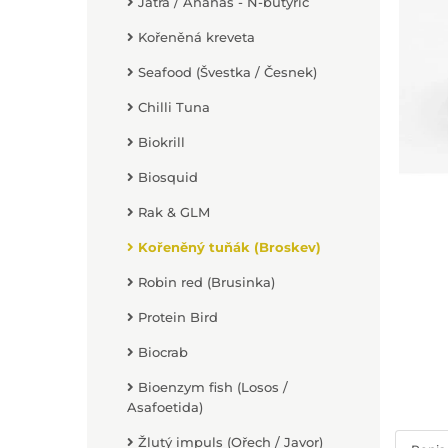
Játra / Ananas - N-butyric
Kořeněná kreveta
Seafood (Švestka / Česnek)
Chilli Tuna
Biokrill
Biosquid
Rak & GLM
Kořeněný tuňák (Broskev)
Robin red (Brusinka)
Protein Bird
Biocrab
Bioenzym fish (Losos /
Asafoetida)
Žlutý impuls (Ořech / Javor)