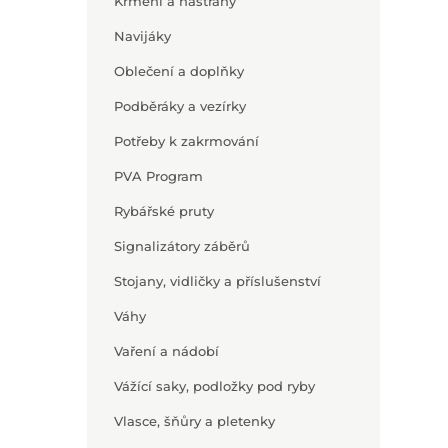
Krmení a nástrahy
Navijáky
Oblečení a doplňky
Podběráky a vezírky
Potřeby k zakrmování
PVA Program
Rybářské pruty
Signalizátory záběrů
Stojany, vidličky a příslušenství
Váhy
Vaření a nádobí
Vážící saky, podložky pod ryby
Vlasce, šňůry a pletenky