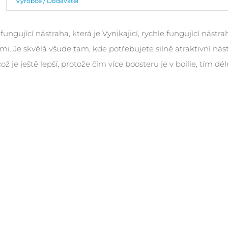
Výrobce / Dodavatel
fungující nástraha, která je Vynikajicí, rychle fungující nást
i. Je skvělá všude tam, kde potřebujete silně atraktivní ná
 což je ještě lepší, protože čím více boosteru je v boilie, tím dé