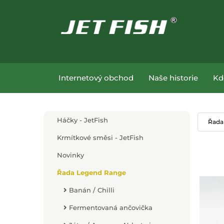
Přejít na hlavní obsah
Přejít na menu
Internetový obchod
Naše historie
Kd
Přejít na hlavní obsah
Háčky - JetFish
Řada
Krmítkové směsi - JetFish
Novinky
Řada Legend Range
Banán / Chilli
Fermentovaná ančovička