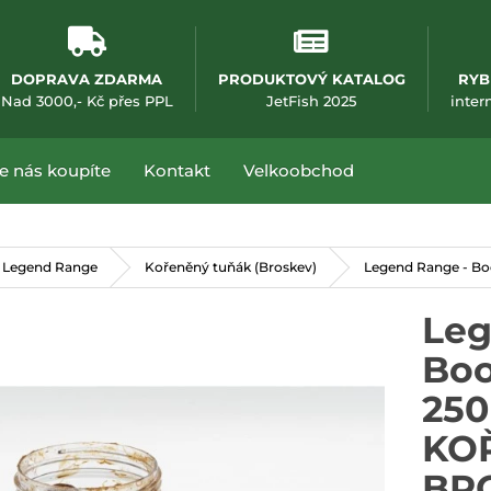
DOPRAVA ZDARMA
PRODUKTOVÝ KATALOG
RYB
(otevře se v nové
Nad 3000,- Kč přes PPL
JetFish 2025
inter
e nás koupíte
Kontakt
Velkoobchod
 Legend Range
Kořeněný tuňák (Broskev)
Legend Range - B
Leg
Boo
250
KO
BR