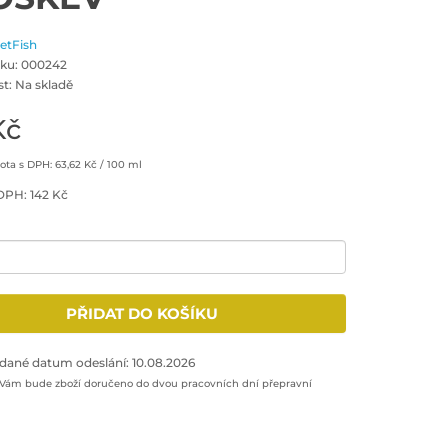
JetFish
ku: 000242
t: Na skladě
Kč
ta s DPH: 63,62 Kč / 100 ml
DPH: 142 Kč
množství: 1
PŘIDAT DO KOŠÍKU
odukt do nákupního košíku
dané datum odeslání: 10.08.2026
 Vám bude zboží doručeno do dvou pracovních dní přepravní