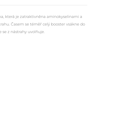
raha, která je zatraktivněna aminokyselinami a
strahu. Časem se téměř celý booster vsákne do
le se z nástrahy uvolňuje.