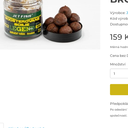
Výrobce:
Kód výrob
Dostupnos
159 
Měrná hodno
Cena bez 
Množství
Minimální 
Přidat pr
Předpoklá
Po odeslání
společností.