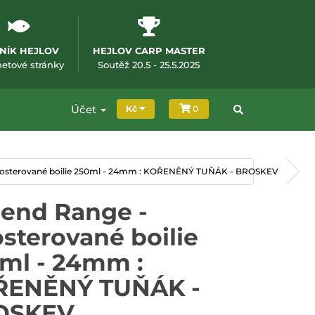
NÍK HEJLOV
HEJLOV CARP MASTER
m okně)
(otevře se v novém okně)
(otevře se v novém okně
netové stránky
Soutěž 20.5 - 25.5.2025
Účet
Kč
0
oosterované boilie 250ml - 24mm : KOŘENĚNÝ TUŇÁK - BROSKEV
end Range -
sterované boilie
ml - 24mm :
ŘENĚNÝ TUŇÁK -
OSKEV