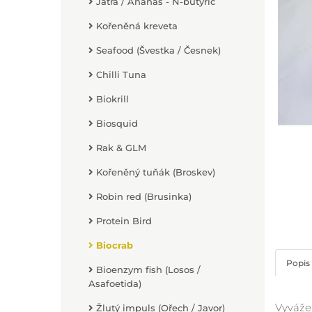
Játra / Ananas - N-butyric
Kořeněná kreveta
Seafood (Švestka / Česnek)
Chilli Tuna
Biokrill
Biosquid
Rak & GLM
Kořeněný tuňák (Broskev)
Robin red (Brusinka)
Protein Bird
Biocrab
Popis
Bioenzym fish (Losos /
Asafoetida)
Vyvážen
Žlutý impuls (Ořech / Javor)