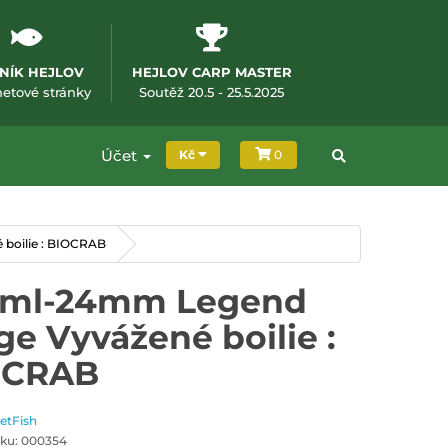
NÍK HEJLOV
HEJLOV CARP MASTER
m okně)
(otevře se v novém okně)
(otevře se v novém okně
netové stránky
Soutěž 20.5 - 25.5.2025
Účet
Kč
0
boilie : BIOCRAB
0ml-24mm Legend
ge Vyvážené boilie :
OCRAB
JetFish
ku: 000354