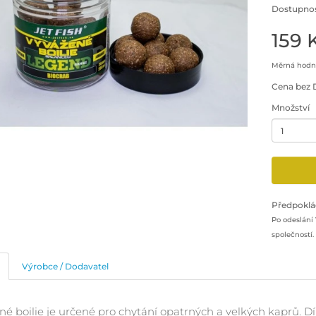
Dostupnos
159 
Měrná hodno
Cena bez 
Množství
Minimální 
Přidat pr
Předpoklá
Po odeslání
společností.
Výrobce / Dodavatel
é boilie je určené pro chytání opatrných a velkých kaprů. Dík