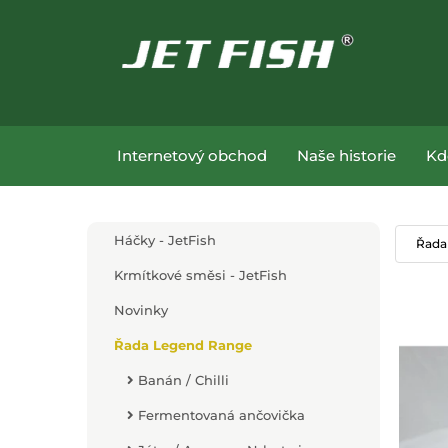
Přejít na hlavní obsah
Přejít na menu
Internetový obchod
Naše historie
Kd
Přejít na hlavní obsah
Háčky - JetFish
Řada
Krmítkové směsi - JetFish
Novinky
Řada Legend Range
Banán / Chilli
Fermentovaná ančovička