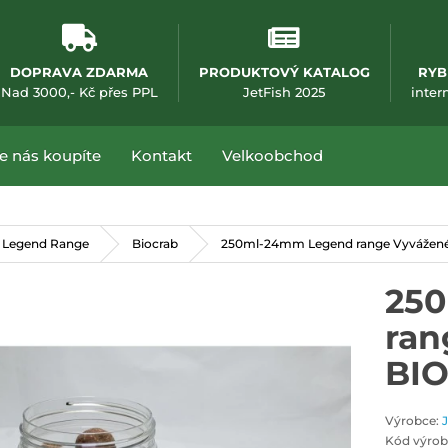
DOPRAVA ZDARMA
PRODUKTOVÝ KATALOG
RYB
(otevře se v nové
Nad 3000,- Kč přes PPL
JetFish 2025
inter
e nás koupíte
Kontakt
Velkoobchod
 Legend Range
Biocrab
250ml-24mm Legend range Vyvážené 
25
ran
BI
Výrobce:
Kód výrob