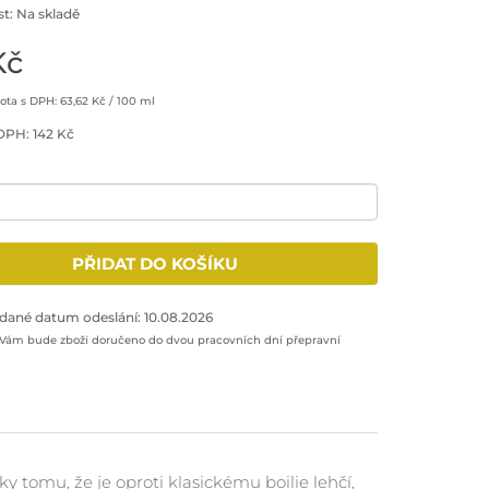
t: Na skladě
Kč
ta s DPH: 63,62 Kč / 100 ml
DPH: 142 Kč
množství: 1
PŘIDAT DO KOŠÍKU
odukt do nákupního košíku
dané datum odeslání: 10.08.2026
 Vám bude zboží doručeno do dvou pracovních dní přepravní
y tomu, že je oproti klasickému boilie lehčí,