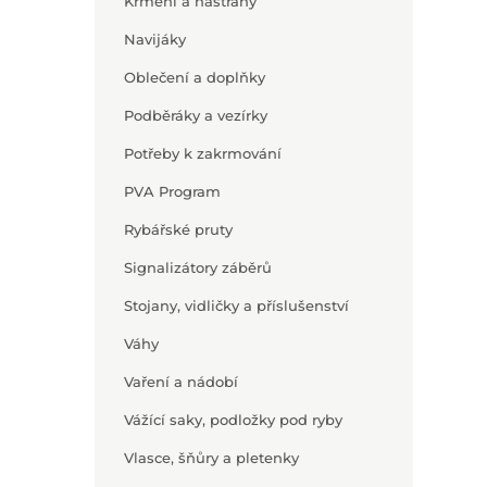
Krmení a nástrahy
Navijáky
Oblečení a doplňky
Podběráky a vezírky
Potřeby k zakrmování
PVA Program
Rybářské pruty
Signalizátory záběrů
Stojany, vidličky a příslušenství
Váhy
Vaření a nádobí
Vážící saky, podložky pod ryby
Vlasce, šňůry a pletenky